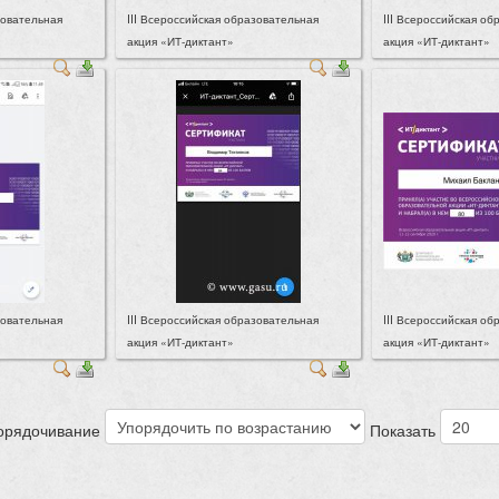
зовательная
III Всероссийская образовательная
III Всероссийская о
акция «ИТ-диктант»
акция «ИТ-диктант»
зовательная
III Всероссийская образовательная
III Всероссийская о
акция «ИТ-диктант»
акция «ИТ-диктант»
орядочивание
Показать