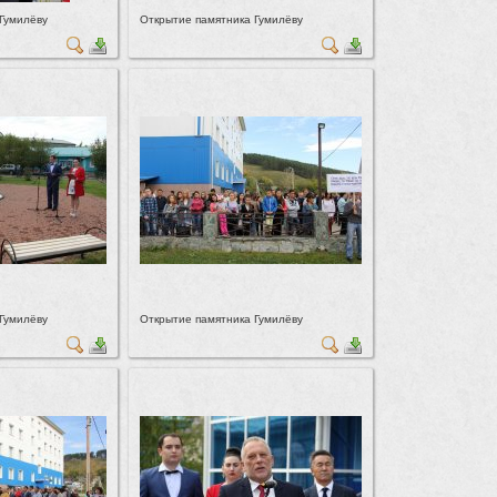
Гумилёву
Открытие памятника Гумилёву
Гумилёву
Открытие памятника Гумилёву