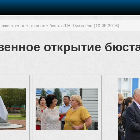
оржественное открытие бюста Л.Н. Гумилёва (10.09.2016)
венное открытие бюста