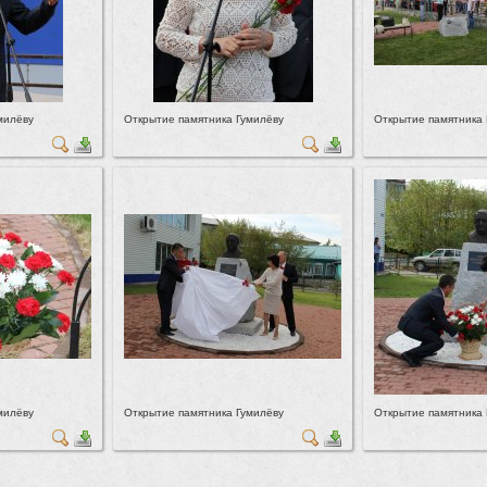
милёву
Открытие памятника Гумилёву
Открытие памятника 
милёву
Открытие памятника Гумилёву
Открытие памятника 