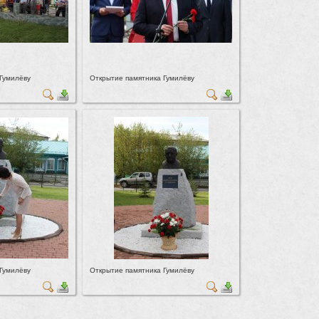
Гумилёву
Открытие памятника Гумилёву
Гумилёву
Открытие памятника Гумилёву