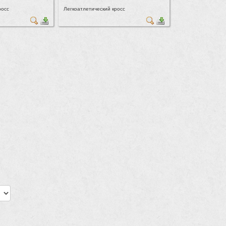
росс
Легкоатлетический кросс