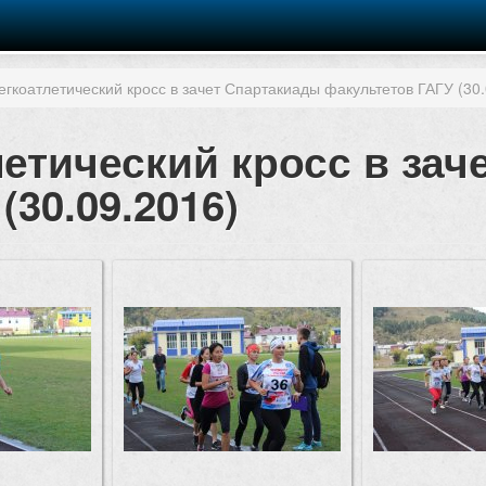
егкоатлетический кросс в зачет Спартакиады факультетов ГАГУ (30.
летический кросс в за
30.09.2016)