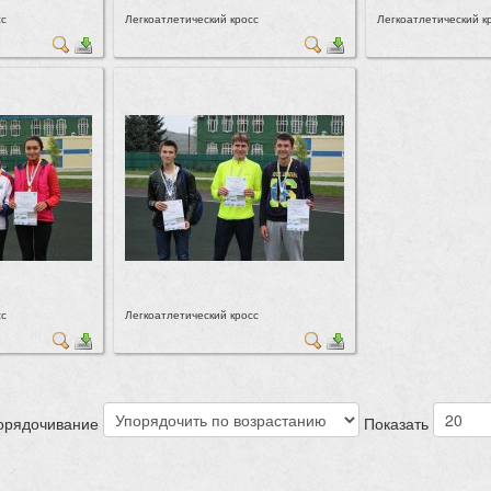
сс
Легкоатлетический кросс
Легкоатлетический к
сс
Легкоатлетический кросс
орядочивание
Показать