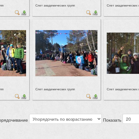
упп
Слет академических групп
Слет академических 
упп
Слет академических групп
Слет академических 
орядочивание
Показать