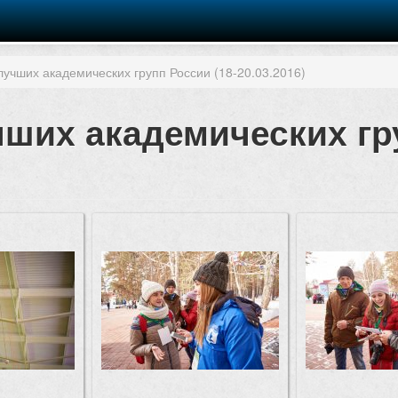
лучших академических групп России (18-20.03.2016)
чших академических гр