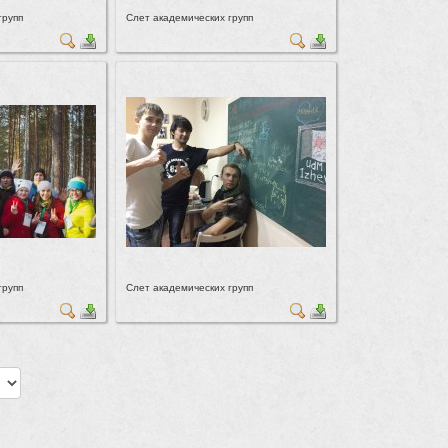
групп
Слет академических групп
групп
Слет академических групп