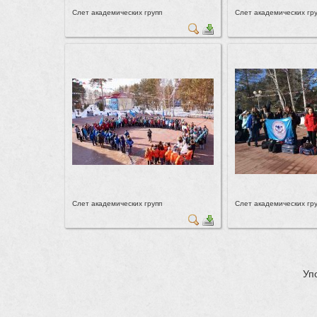
Слет академических групп
Слет академических гр
Слет академических групп
Слет академических гр
Уп