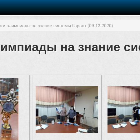
оги олимпиады на знание системы Гарант (09.12.2020)
олимпиады на знание с