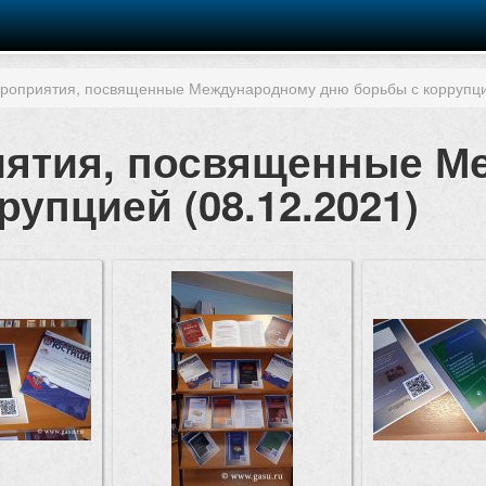
роприятия, посвященные Международному дню борьбы с коррупцие
иятия, посвященные 
упцией (08.12.2021)